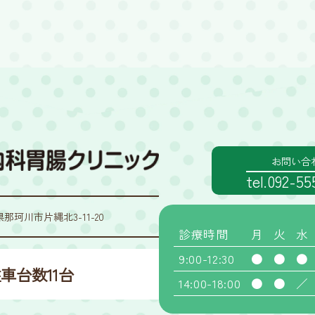
お問い合
tel.092-5
岡県那珂川市片縄北3-11-20
診療時間
月
火
水
9:00-12:30
●
●
●
車台数11台
14:00-18:00
●
●
／