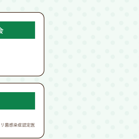
会
ロリ菌感染症認定医