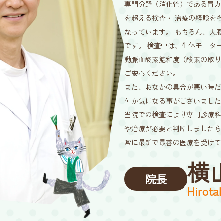
専門分野（消化管）である胃カ
を超える検査・ 治療の経験を
なっています。 もちろん、大
です。 検査中は、生体モニタ
動脈血酸素飽和度（酸素の取り
ご安心ください。
また、おなかの具合が悪い時だ
何か気になる事がございました
当院での検査により専門診療科
や治療が必要と判断しましたら
常に最新で最善の医療を受けて
横
院長
Hirota