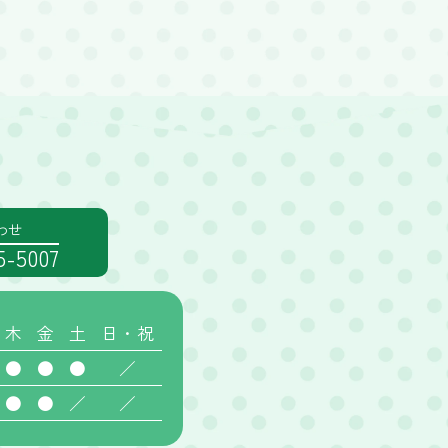
わせ
55-5007
木
金
土
日・祝
●
●
●
／
●
●
／
／