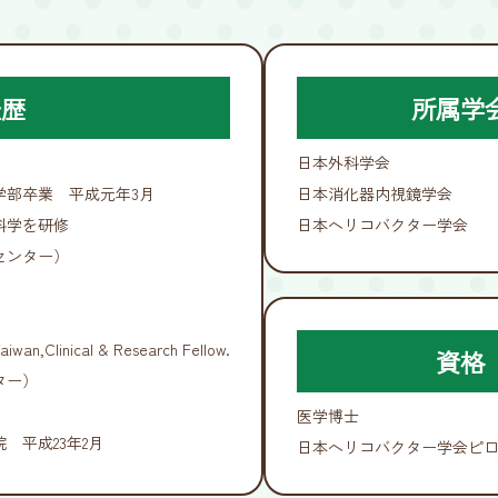
経歴
所属学
日本外科学会
学部卒業 平成元年3月
日本消化器内視鏡学会
科学を研修
日本ヘリコバクター学会
センター）
iwan,Clinical & Research Fellow.
資格
ター）
医学博士
 平成23年2月
日本ヘリコバクター学会ピ