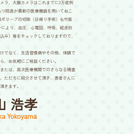
メラ、大腸カメラはこれまでに3万症例
もつ院長が最新の医療機器を用いておこ
腸ポリープの切除（日帰り手術）も可能
ーにより、血圧、心電図、呼吸、経皮的
込み）等をチェックしておりますので、
けでなく、生活習慣病やその他、体調で
ら、お気軽にご相談ください。
または、高次医療機関でのさらなる精査
、ただちに紹介させて頂き、患者さんに
頂きます。
山 浩孝
ka Yokoyama