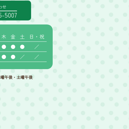
わせ
55-5007
木
金
土
日・祝
●
●
●
／
●
●
／
／
水曜午後・土曜午後