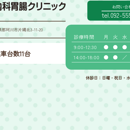
お問い合
tel.092-5
岡県那珂川市片縄北3-11-20
診療時間
月
火
水
9:00-12:30
●
●
●
車台数11台
14:00-18:00
●
●
／
休診日：日曜・祝日・